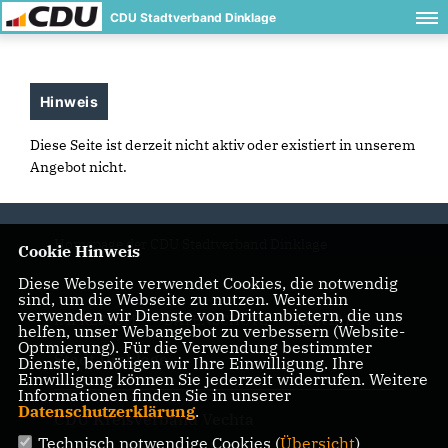
CDU Stadtverband Dinklage
Hinweis
Diese Seite ist derzeit nicht aktiv oder existiert in unserem
Angebot nicht.
Homepage der CDU Stadtverband Dinklage
Cookie Hinweis
Diese Webseite verwendet Cookies, die notwendig
sind, um die Webseite zu nutzen. Weiterhin
verwenden wir Dienste von Drittanbietern, die uns
IMPRESSUM
DATENSCHUTZ
KONTAKT
helfen, unser Webangebot zu verbessern (Website-
Optmierung). Für die Verwendung bestimmter
Stadt Dinklage
Dienste, benötigen wir Ihre Einwilligung. Ihre
Einwilligung können Sie jederzeit widerrufen. Weitere
Informationen finden Sie in unserer
Datenschutzerklärung
.
CDU Kreisverband Vechta
Technisch notwendige Cookies (
Übersicht
)