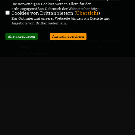
Die notwendigen Cookies werden allein für den
ordnungsgemäßen Gebrauch der Webseite benötigt.
SU Kreisverband Vechta
Cookies von Drittanbietern (
Übersicht
)
Zur Optimierung unserer Webseite binden wir Dienste und
Angebote von Drittanbietern ein.
CDU LV Oldenburg
Alle akzeptieren
Auswahl speichern
© 2026 CDU Stadtverband
Realisation: Sharkness Media
Dinklage
GmbH & Co. KG
Alle Rechte vorbehalten.