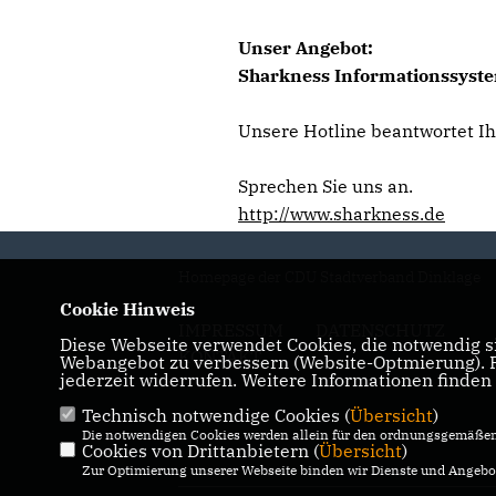
Unser Angebot:
Sharkness Informationssystem
Unsere Hotline beantwortet I
Sprechen Sie uns an.
http://www.sharkness.de
Homepage der CDU Stadtverband Dinklage
Cookie Hinweis
IMPRESSUM
DATENSCHUTZ
Diese Webseite verwendet Cookies, die notwendig si
KONTAKT
Webangebot zu verbessern (Website-Optmierung). Fü
jederzeit widerrufen. Weitere Informationen finden
Technisch notwendige Cookies (
Übersicht
)
Die notwendigen Cookies werden allein für den ordnungsgemäßen 
Cookies von Drittanbietern (
Übersicht
)
Zur Optimierung unserer Webseite binden wir Dienste und Angebot