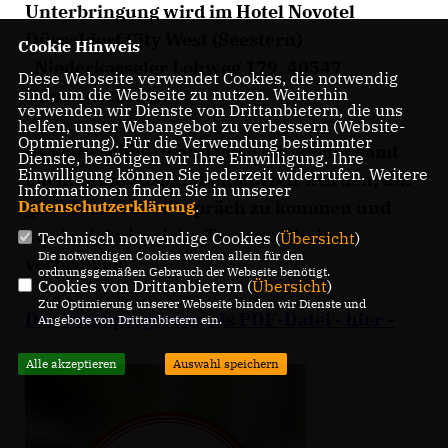
Unterbringung wird im Hotel Novotel
Düsseldorf City West (Seestern)
Cookie Hinweis
, Niederkasseler Lohweg 179, 40547
Diese Webseite verwendet Cookies, die notwendig
sind, um die Webseite zu nutzen. Weiterhin
Düsseldorf sein.
verwenden wir Dienste von Drittanbietern, die uns
helfen, unser Webangebot zu verbessern (Website-
Optmierung). Für die Verwendung bestimmter
Es wäre schön, wenn viele Mitglieder samt
Dienste, benötigen wir Ihre Einwilligung. Ihre
Einwilligung können Sie jederzeit widerrufen. Weitere
Partner die Möglichkeit nutzen würden, um
Informationen finden Sie in unserer
Datenschutzerklärung
.
gemeinsam ins Gespräch zu kommen und
zwei erlebnisreiche Tage am Rhein zu
Technisch notwendige Cookies (
Übersicht
)
Die notwendigen Cookies werden allein für den
verbringen.
ordnungsgemäßen Gebrauch der Webseite benötigt.
Cookies von Drittanbietern (
Übersicht
)
Zur Optimierung unserer Webseite binden wir Dienste und
Das Vorabprogramm als PDF-Datei - hier -
Angebote von Drittanbietern ein.
Alle akzeptieren
Auswahl speichern