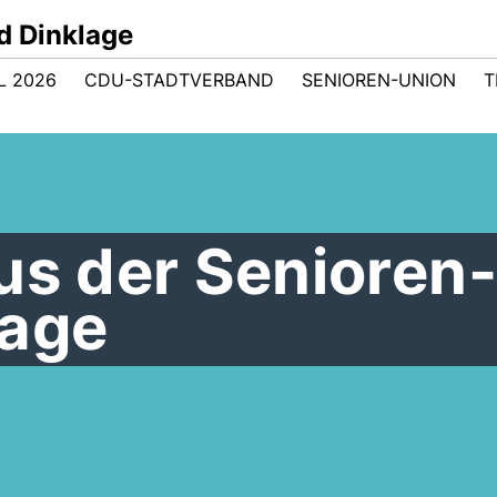
d Dinklage
 2026
CDU-STADTVERBAND
SENIOREN-UNION
T
us der Senioren-
lage